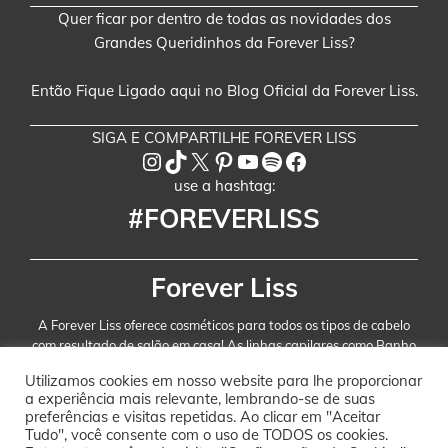
Quer ficar por dentro de todas as novidades dos
Grandes Queridinhos da Forever Liss?
Então Fique Ligado aqui no Blog Oficial da Forever Liss.
SIGA E COMPARTILHE FOREVER LISS
Instagram
TikTok
X
Pinterest
Youtube
Spotify
Facebook
use a hashtag:
#FOREVERLISS
Forever Liss
A Forever Liss oferece cosméticos para todos os tipos de cabelo
com resultado de salão em casa! As linhas capilares como Banho
de Verniz, Desmaia Cabelo e Cresce Cabelo são as preferidas das
Utilizamos cookies em nosso website para lhe proporcionar
brasileiras! Nossos produtos não são testados em animais e
a experiência mais relevante, lembrando-se de suas
possuímos embalagens em formato de refil que reduzem em até
preferências e visitas repetidas. Ao clicar em "Aceitar
78% o uso de plástico em relação a uma embalagem
Tudo", você consente com o uso de TODOS os cookies.
convencional.