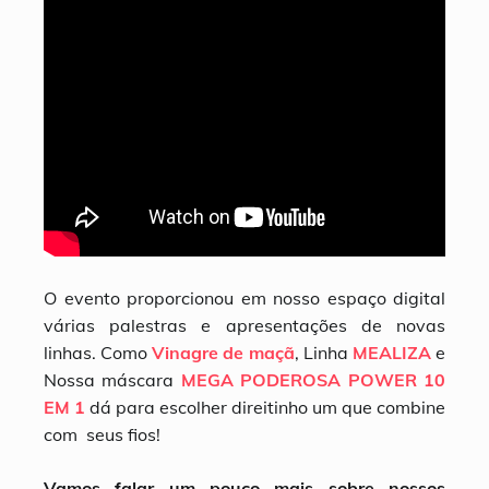
O evento proporcionou em nosso espaço digital
várias palestras e apresentações de novas
linhas. Como
Vinagre de maçã
, Linha
MEALIZA
e
Nossa máscara
MEGA PODEROSA POWER 10
EM 1
dá para escolher direitinho um que combine
com seus fios!
Vamos falar um pouco mais sobre nossos