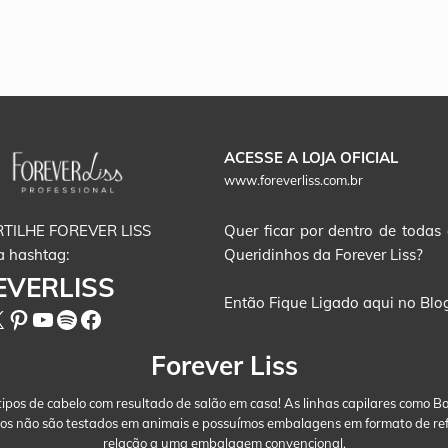
ACESSE A LOJA OFICIAL
www.foreverliss.com.br
TILHE FOREVER LISS
Quer ficar por dentro de toda
a hashtag:
Queridinhos da Forever Liss?
EVERLISS
Então Fique Ligado aqui no Blog 
gram
Tok
Pinterest
Youtube
Spotify
Facebook
Forever Liss
 tipos de cabelo com resultado de salão em casa! As linhas capilares como
utos não são testados em animais e possuímos embalagens em formato de re
relação a uma embalagem convencional.