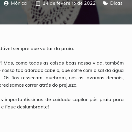
Mônica
14 de fevereiro de 2022
Dicas
udável sempre que voltar da praia.
r?! Mas, como todas as coisas boas nessa vida, também
 o nosso tão adorado cabelo, que sofre com o sal da água
s. Os fios ressecam, quebram, nós os lavamos demais,
ecisamos correr atrás do prejuízo.
s importantíssimas de cuidado capilar pós praia para
 e fique deslumbrante!
e